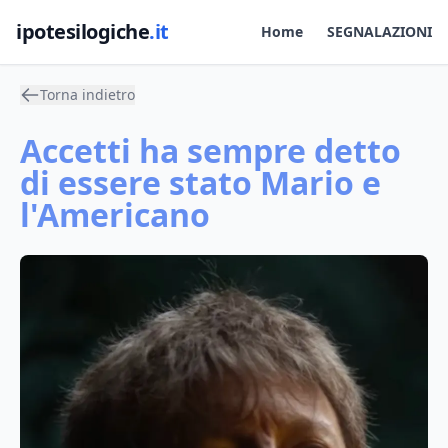
ipotesilogiche
.it
Home
SEGNALAZIONI
Torna indietro
Accetti ha sempre detto
di essere stato Mario e
l'Americano