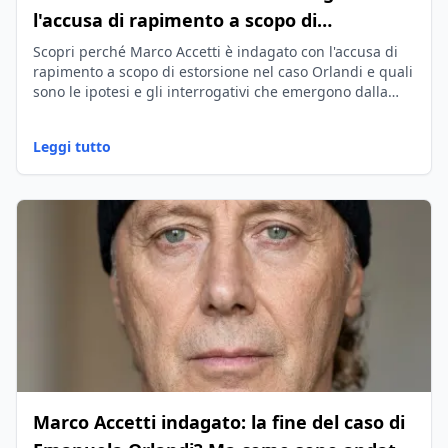
l'accusa di rapimento a scopo di
estorsione
Scopri perché Marco Accetti è indagato con l'accusa di
rapimento a scopo di estorsione nel caso Orlandi e quali
sono le ipotesi e gli interrogativi che emergono dalla
ricostruzione della vicenda.
Leggi tutto
Marco Accetti indagato: la fine del caso di