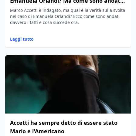
Emanuela Orlandi? Ma come sono andati i
fatti?
Marco Accetti è indagato, ma qual è la verità sulla svolta
nel caso di Emanuela Orlandi? Ecco come sono andati
davvero i fatti e cosa succede ora.
Leggi tutto
Accetti ha sempre detto di essere stato
Mario e l'Americano