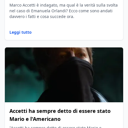
fatti?
Marco Accetti è indagato, ma qual è la verità sulla svolta
nel caso di Emanuela Orlandi? Ecco come sono andati
davvero i fatti e cosa succede ora.
Leggi tutto
Accetti ha sempre detto di essere stato
Mario e l'Americano
"Accetti ha sempre detto di essere stato Mario e