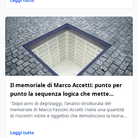
Leggi tutto
Il memoriale di Marco Accetti: punto per
punto la sequenza logica che mette
insieme i pezzi del caso Orlandi
"Dopo anni di depistaggi, l'analisi strutturata del
memoriale di Marco Fassoni Accetti rivela una quantità
di riscontri intimi e oggettivi che demoliscono la teoria
del mitomane."
Leggi tutto