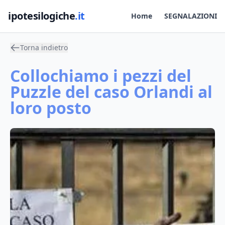
ipotesilogiche
.it
Home
SEGNALAZIONI
Torna indietro
Collochiamo i pezzi del
Puzzle del caso Orlandi al
loro posto