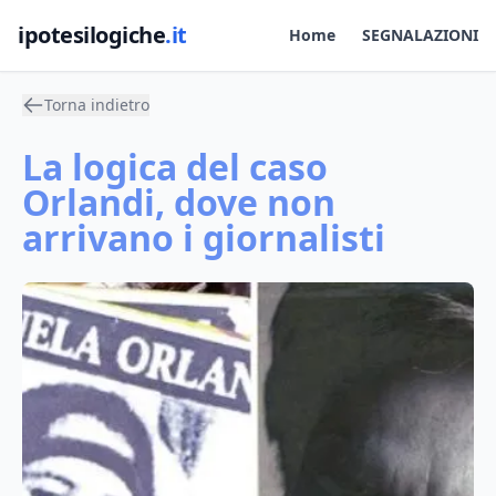
ipotesilogiche
.it
Home
SEGNALAZIONI
Torna indietro
La logica del caso
Orlandi, dove non
arrivano i giornalisti