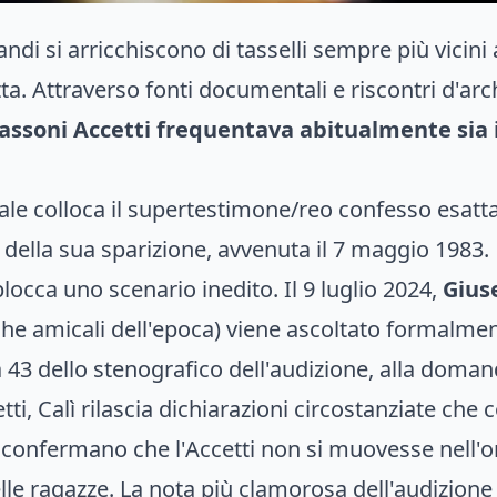
andi si arricchiscono di tasselli sempre più vicin
tta. Attraverso fonti documentali e riscontri d'a
ssoni Accetti frequentava abitualmente sia il
ale colloca il supertestimone/reo confesso esatt
 della sua sparizione, avvenuta il 7 maggio 1983.
blocca uno scenario inedito. Il 9 luglio 2024,
Gius
iche amicali dell'epoca) viene ascoltato formalm
 43 dello stenografico dell'audizione, alla doman
, Calì rilascia dichiarazioni circostanziate che co
te confermano che l'Accetti non si muovesse nell'o
elle ragazze. La nota più clamorosa dell'audizione 