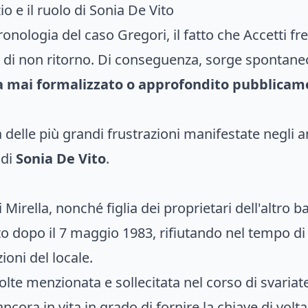
zio e il ruolo di Sonia De Vito
ologia del caso Gregori, il fatto che Accetti freq
 di non ritorno. Di conseguenza, sorge spontane
 mai formalizzato o approfondito pubblicame
 delle più grandi frustrazioni manifestate negli a
 di
Sonia De Vito
.
irella, nonché figlia dei proprietari dell'altro bar
to dopo il 7 maggio 1983, rifiutando nel tempo di 
oni del locale.
lte menzionata e sollecitata nel corso di svariate
ora in vita in grado di fornire la chiave di volta 