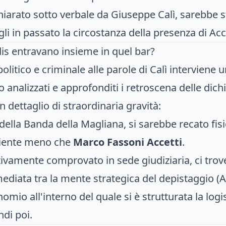
iarato sotto verbale da Giuseppe Calì, sarebbe 
irgli in passato la circostanza della presenza di Acce
dis entravano insieme in quel bar?
itico e criminale alle parole di Calì interviene u
o analizzati e approfonditi i retroscena delle dic
 dettaglio di straordinaria gravità:
 della Banda della Magliana, si sarebbe recato fis
niente meno che
Marco Fassoni Accetti
.
ivamente comprovato in sede giudiziaria, ci trov
diata tra la mente strategica del depistaggio (Ac
mio all'interno del quale si è strutturata la logis
di poi.