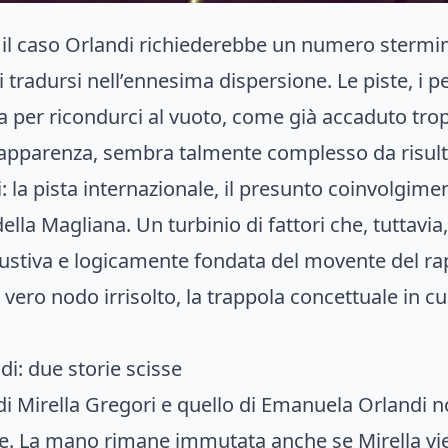
il caso Orlandi richiederebbe un numero sterminat
radursi nell’ennesima dispersione. Le piste, i per
 per ricondurci al vuoto, come già accaduto trop
 apparenza, sembra talmente complesso da risultar
la pista internazionale, il presunto coinvolgimento 
ella Magliana. Un turbinio di fattori che, tuttavi
ustiva e logicamente fondata del movente del ra
l vero nodo irrisolto, la trappola concettuale in cu
i: due storie scisse
di Mirella Gregori e quello di Emanuela Orlandi n
one. La mano rimane immutata anche se Mirella v