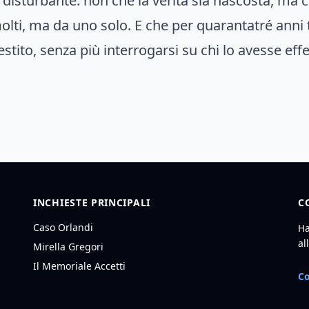
ù disturbante: non che la verità sia nascosta, ma 
ti, ma da uno solo. E che per quarantatré anni tu
stito, senza più interrogarsi su chi lo avesse eff
INCHIESTE PRINCIPALI
C
Caso Orlandi
Ha
al
Mirella Gregori
Il Memoriale Accetti
Co