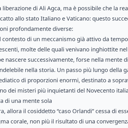
a liberazione di Ali Agca, ma è possibile che la r
icatto allo stato Italiano e Vaticano: questo succ
ioni profondamente diverse:
el contesto di un meccanismo già attivo da temp
centi, molte delle quali venivano inghiottite nel s
be nascere successivamente, forse nella mente di
indelebile nella storia. Un passo più lungo della 
ediatico di proporzioni enormi, destinato a sopr
o dei misteri più inquietanti del Novecento itali
ra di una mente sola
ra, allora il cosiddetto “caso Orlandi” cessa di es
a corale, non più il risultato di una convergenza 