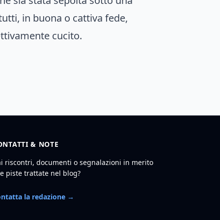
che sia stata sepolta sotto una
tti, in buona o cattiva fede,
ettivamente cucito.
ONTATTI & NOTE
i riscontri, documenti o segnalazioni in merito
le piste trattate nel blog?
ntatta la redazione →