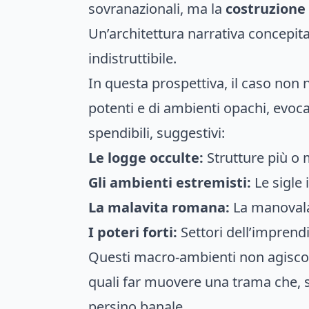
sovranazionali, ma la
costruzione 
Un’architettura narrativa concepita 
indistruttibile.
In questa prospettiva, il caso no
potenti e di ambienti opachi, evoc
spendibili, suggestivi:
Le logge occulte:
Strutture più o 
Gli ambienti estremisti:
Le sigle 
La malavita romana:
La manovala
I poteri forti:
Settori dell’imprendito
Questi macro-ambienti non agiscono
quali far muovere una trama che, s
persino banale.